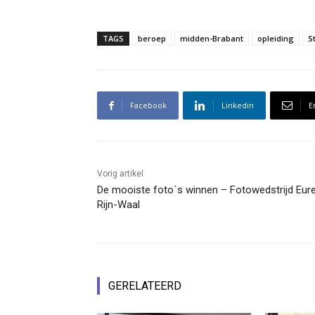
TAGS
beroep
midden-Brabant
opleiding
S
Facebook
Linkedin
E
Vorig artikel
De mooiste foto´s winnen – Fotowedstrijd Eur
Rijn-Waal
GERELATEERD