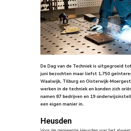
De Dag van de Techniek is uitgegroeid to
juni bezochten maar liefst 1.750 geïnter
Waalwijk, Tilburg en Oisterwijk-Moergest
werken in de techniek en konden zich orië
namen 87 bedrijven en 19 onderwijsinste
een eigen manier in.
Heusden
Voor de gemeente Heusden was het alweer de 