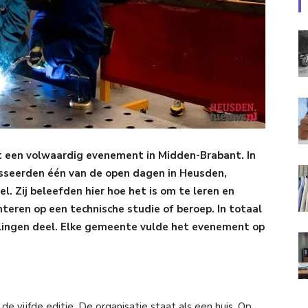
t een volwaardig evenement in Midden-Brabant. In
esseerden één van de open dagen in Heusden,
el.
Zij beleefden hier hoe het is om te leren en
nteren op een technische studie of beroep. In totaal
llingen deel. Elke gemeente vulde het evenement op
vijfde editie. De organisatie staat als een huis. Op