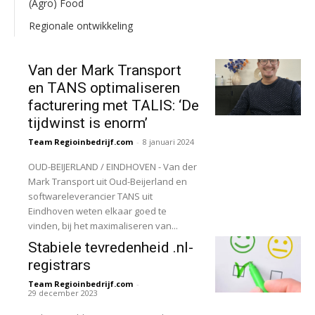
(Agro) Food
Regionale ontwikkeling
Van der Mark Transport
en TANS optimaliseren
facturering met TALIS: ‘De
tijdwinst is enorm’
Team Regioinbedrijf.com
-
8 januari 2024
OUD-BEIJERLAND / EINDHOVEN - Van der
Mark Transport uit Oud-Beijerland en
softwareleverancier TANS uit
Eindhoven weten elkaar goed te
vinden, bij het maximaliseren van...
Stabiele tevredenheid .nl-
registrars
Team Regioinbedrijf.com
-
29 december 2023