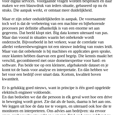
voor digital services. Voorgaande vragen worden besproken en daar
maken we een blauwdruk van ieders situatie, gebaseerd op nu én
straks. Die aanpak werkt, er ontstaat meer duidelijkheid.
Maar er zijn zeker onduidelijkheden in aanpak. De voornaamste
toch wel is dat de verbetering van een machine en bijbehorende
processen per definitie afhankelijk is van een enorme set aan
gegevens. Dat beeld klopt niet. Big data komen uiteraard van pas.
Maar dan vooral in situaties waarin het onbekende wordt
onderzocht. Bijvoorbeeld in het verkeer, waar de correlatie van
allerlei verkeersbewegingen tot een nieuwe indeling van routes leidt.
Maar van dat onbekende is bij machines en applicaties geen sprake,
onze klanten hebben daarvan een goed begrip. Die kennis maakt het
verschil, gecombineerd met onze domeinexpertise voor hard- en
software. Pas beide toe op een kleinere, afgebakende dataset en je
komt tot de basis voor analyse en interpretatie. En dán hebben we
het voor een bedrijf over smart data. Kortom, kwaliteit boven
kwantiteit.
Er is gelukkig goed nieuws, want in principe is één goed opgeleide
elektrisch engineer voldoende.
En dan bedoelen we dat die persoon in elk geval weet hoe een drive
in beweging wordt gezet. Zie dat als de basis, daarna is het aan ons.
We leggen uit hoe de data toe te voegen, en uiteraard ook hoe die te
monitoren en interpreteren. Ons advies aan bedrijven: sta ervoor