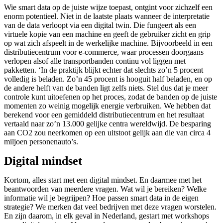
Wie smart data op de juiste wijze toepast, ontgint voor zichzelf een
enorm potentieel. Niet in de laatste plaats wanneer de interpretatie
van de data verloopt via een digital twin. Die fungeert als een
virtuele kopie van een machine en geeft de gebruiker zicht en grip
op wat zich afspeelt in de werkelijke machine. Bijvoorbeeld in een
distributiecentrum voor e-commerce, waar processen doorgaans
verlopen alsof alle transportbanden continu vol liggen met
pakketten. ‘In de praktijk blijkt echter dat slechts zo’n 5 procent
volledig is beladen. Zo’n 45 procent is hooguit half beladen, en op
de andere helft van de banden ligt zelfs niets. Stel dus dat je meer
controle kunt uitoefenen op het proces, zodat de banden op de juiste
momenten zo weinig mogelijk energie verbruiken. We hebben dat
berekend voor een gemiddeld distributiecentrum en het resultaat
vertaald naar zo’n 13.000 gelijke centra wereldwijd. De besparing
aan CO2 zou neerkomen op een uitstoot gelijk aan die van circa 4
miljoen personenauto’s.
Digital mindset
Kortom, alles start met een digital mindset. En daarmee met het
beantwoorden van meerdere vragen. Wat wil je bereiken? Welke
informatie wil je begrijpen? Hoe passen smart data in de eigen
strategie? We merken dat veel bedrijven met deze vragen worstelen.
En zijn daarom, in elk geval in Nederland, gestart met workshops