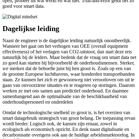
open, probeer uit wat werkt en wat niet. Trial-and-error geldt net zo
goed voor smart data.
Dagelijkse leiding
Naast de engineer is de dagelijkse leiding natuurlijk onontbeerlijk.
Wanneer het gaat om het verhogen van OEE (overall equipment
effectiveness) of het verlagen van CO2-uitstoot, dan start deze reis
natuurlijk bij de leiders. Maar bedenk dat de vraag om smart data net
zo goed kan starten bij bijvoorbeeld de onderhoudsmensen. Sterker,
we merken dat de behoefte juist bij hen groot is. Zoals op een van
de grootste Europese luchthavens, waar honderden transportbanden
staan. Ze kunnen het zich er gewoonweg niet veroorloven om uit te
gaan van onvoorziene situaties en te reageren op storingen. Daarom
werken ze met ons samen aan predictief onderhoud. En daarmee
samenhangend aan de optimalisatie van de beschikbaarheid van
onderhoudspersoneel en onderdelen
Omdat de technologische snelheid zo groot is, is het overzien van
smart datagebruik strategisch van groot belang. De toepassing ervan
wordt breder. Logisch ook, de kansen zijn ernaar, zowel in
ecologisch als economisch opzicht. En denk naast digitalisatie en
decarbonisatie overigens ook aan de huidige arbeidsmarktoorlog. In