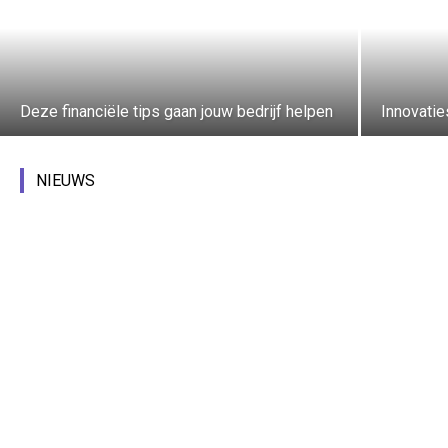
Deze financiële tips gaan jouw bedrijf helpen
Innovatie
Alle
Arbeidsmarkt
Mobiliteit
Bouw
Industrie
NIEUWS
Energie
Onderwijs
Regionale ontwikkeling
Technologie
Zakelijke dienstverlening
Meer