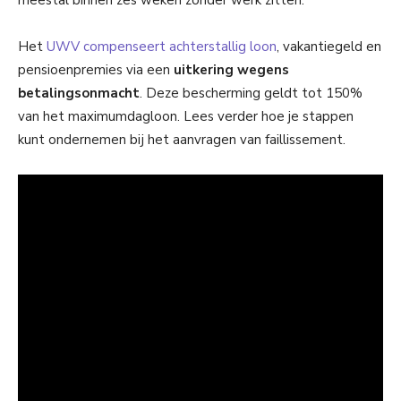
meestal binnen zes weken zonder werk zitten.
Het
UWV compenseert achterstallig loon
, vakantiegeld en
pensioenpremies via een
uitkering wegens
betalingsonmacht
. Deze bescherming geldt tot 150%
van het maximumdagloon. Lees verder hoe je stappen
kunt ondernemen bij het aanvragen van faillissement.