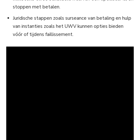
stoppen met betalen.
Juridische stappen zoals surseance van betaling en hulp
van instanties zoals het UWV kunnen opties bieden
vóór of tijdens faillissement.