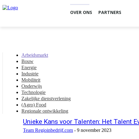
OVER ONS
PARTNERS
Arbeidsmarkt
Bouw
Energie
Industrie
Mobiliteit
Onderwijs
Technologie
Zakelijke dienstverlening
(Agro) Food
Regionale ontwikkeling
Unieke Kans voor Talenten: Het Talent E
Team Regioinbedrijf.com
-
9 november 2023