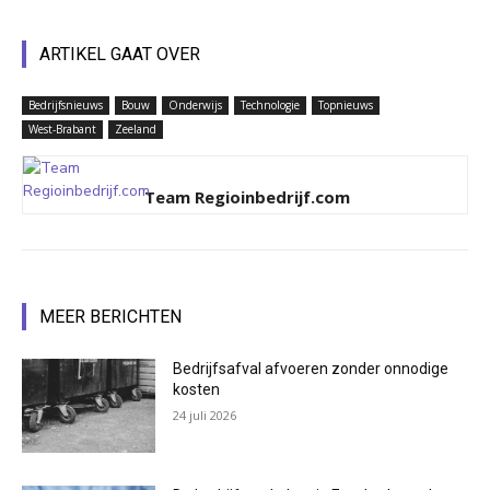
ARTIKEL GAAT OVER
Bedrijfsnieuws
Bouw
Onderwijs
Technologie
Topnieuws
West-Brabant
Zeeland
Team Regioinbedrijf.com
MEER BERICHTEN
Bedrijfsafval afvoeren zonder onnodige
kosten
24 juli 2026