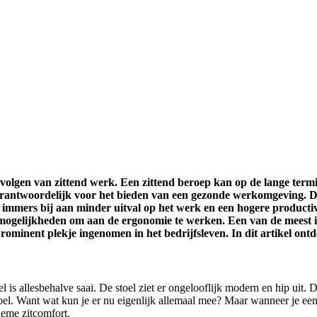
volgen van zittend werk. Een zittend beroep kan op de lange term
rantwoordelijk voor het bieden van een gezonde werkomgeving. Di
immers bij aan minder uitval op het werk en een hogere productivi
e mogelijkheden om aan de ergonomie te werken. Een van de meest 
rominent plekje ingenomen in het bedrijfsleven. In dit artikel ontd
is allesbehalve saai. De stoel ziet er ongelooflijk modern en hip uit. 
toel. Want wat kun je er nu eigenlijk allemaal mee? Maar wanneer je een
tieme zitcomfort.