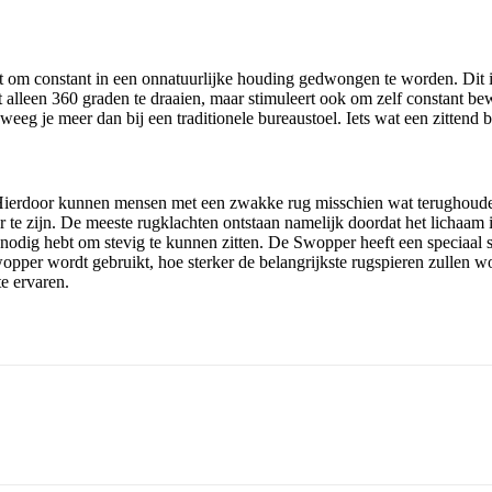
niet om constant in een onnatuurlijke houding gedwongen te worden. D
t alleen 360 graden te draaien, maar stimuleert ook om zelf constant b
weeg je meer dan bij een traditionele bureaustoel. Iets wat een zittend
. Hierdoor kunnen mensen met een zwakke rug misschien wat terughoude
 te zijn.
De meeste rugklachten ontstaan namelijk doordat het lichaam 
e nodig hebt om stevig te kunnen zitten. De Swopper heeft een speciaal
opper wordt gebruikt, hoe sterker de belangrijkste rugspieren zullen w
e ervaren.