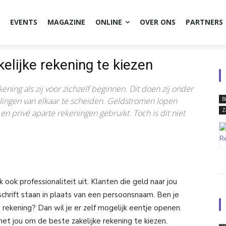
EVENTS
MAGAZINE
ONLINE
OVER ONS
PARTNERS
elijke rekening te kiezen
ing als zij voor zichzelf beginnen. Dit doen zij onder
lingen van elkaar te scheiden. Geldstromen lopen
B
Z
k en privé aparte rekeningen gebruikt. Toch is dit niet
 ook professionaliteit uit. Klanten die geld naar jou
chrift staan in plaats van een persoonsnaam. Ben je
 rekening? Dan wil je er zelf mogelijk eentje openen.
et jou om de beste zakelijke rekening te kiezen.