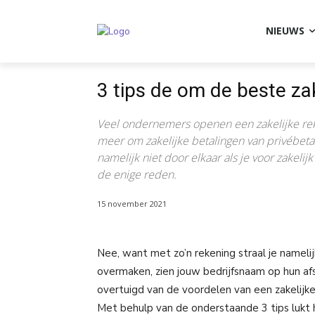
NIEUWS
3 tips de om de beste zak
Veel ondernemers openen een zakelijke reken
meer om zakelijke betalingen van privébeta
namelijk niet door elkaar als je voor zakelij
de enige reden.
15 november 2021
Nee, want met zo’n rekening straal je namelijk
overmaken, zien jouw bedrijfsnaam op hun afs
overtuigd van de voordelen van een zakelijke
Met behulp van de onderstaande 3 tips lukt h