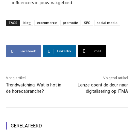
influencers in jouw vakgebied.
TAGS
blog
ecommerce
promotie
SEO
social media
Facebook
Linkedin
Email
Vorig artikel
Volgend artikel
Trendwatching: Wat is hot in
Lenze opent de deur naar
de horecabranche?
digitalisering op ITMA
GERELATEERD