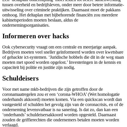
tussen overheid en bedrijfsleven, onder meer door betere informatie-
uitwisseling over criminele praktijken. Daarnaast moet de pakkans
omhoog. Het deltaplan met bijbehorende financiën zou meerdere
kabinetsperioden moeten beslaan, aldus de
ondernemingsorganisaties.
Informeren over hacks
Ook cybersecurity vraagt om een centrale en meerjarige aanpak.
Bedrijven moeten veel sneller geïnformeerd worden over kwetsbare
of gehackte ict-systemen. ‘Juridische hobbels die dit in de weg staan
moeten met spoed worden opgelost.’ Investeringen in de kennis en
capaciteit bij politie en justitie zijn nodig.
Schuldeisers
Voor met name mkb-bedrijven die zijn getroffen door de
coronamaatregelen zou er een ‘corona-WHOA’ (Wet homologatie
onderhands akkoord) moeten komen. Via een quickscan wordt dan
vastgesteld of schulden het gevolg zijn van de coronacrisis, en of de
onderneming levensvatbaar is na sanering. Is dat zo, dan kan een
‘onderhands’ schuldeisersakkoord worden opgesteld. Daarnaast
zouden de griffierechten die ondernemers betalen moeten worden
verlaagd.