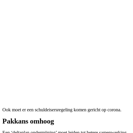
Ook moet er een schuldeisersregeling komen gericht op corona.
Pakkans omhoog
Een ‘deltaplan ondermijning’ moet leiden tot betere samenwerking