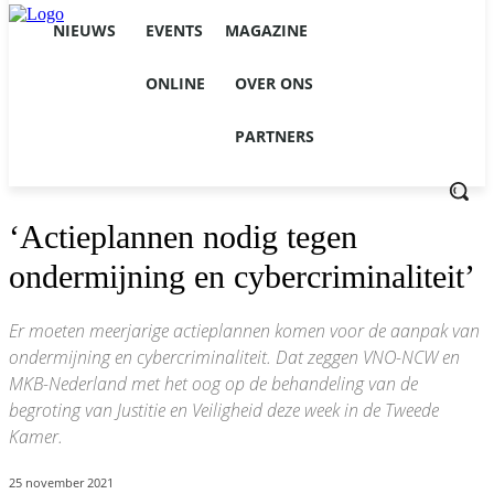
NIEUWS
EVENTS
MAGAZINE
ONLINE
OVER ONS
PARTNERS
‘Actieplannen nodig tegen
ondermijning en cybercriminaliteit’
Er moeten meerjarige actieplannen komen voor de aanpak van
ondermijning en cybercriminaliteit. Dat zeggen VNO-NCW en
MKB-Nederland met het oog op de behandeling van de
begroting van Justitie en Veiligheid deze week in de Tweede
Kamer.
25 november 2021