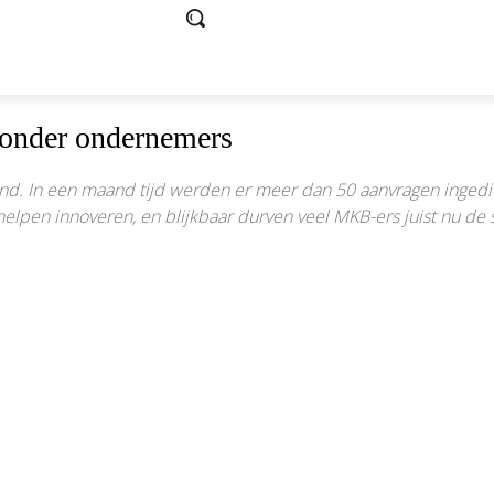
r onder ondernemers
end. In een maand tijd werden er meer dan 50 aanvragen ingedie
elpen innoveren, en blijkbaar durven veel MKB-ers juist nu de st