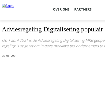
OVER ONS
PARTNERS
Adviesregeling Digitalisering populai
Op 1 april 2021 is de Adviesregeling Digitalisering MKB geop
regeling is opgezet om in deze moeilijke tijd ondernemers te h
25 mei 2021