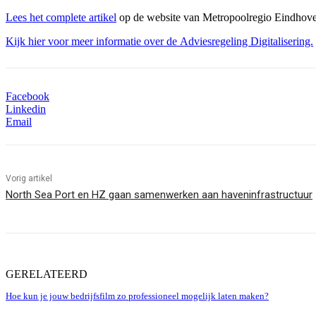
Lees het complete artikel
op de website van Metropoolregio Eindhov
Kijk hier voor meer informatie over de Adviesregeling Digitalisering.
Facebook
Linkedin
Email
Vorig artikel
North Sea Port en HZ gaan samenwerken aan haveninfrastructuur
GERELATEERD
Hoe kun je jouw bedrijfsfilm zo professioneel mogelijk laten maken?