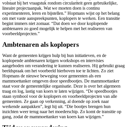
volstaat bij het vraagstuk rondom circulariteit geen gebruikelijke,
lineaire projectaanpak. Wat we moeten doen is continu
experimenteren, leren en bijstellen.” Hopmans wijst op het belang
om met vaste aanspreekpunten, koplopers te werken. Een transitie
begint immers niet zomaar. “Dat doen we door koplopende
ambtenaren zo goed mogelijk te helpen met het realiseren van
voorbeeldprojecten.”
Ambtenaren als koplopers
Want de gemeenten krijgen hulp bij hun initiatieven, en de
koplopende ambtenaren krijgen workshops en intervisies
aangeboden om verandering te kunnen realiseren. Hij gebruikt graag
beeldspraak om het voorbeeld hierboven toe te lichten. Zo ziet
Hopmans de nieuwe beweging voor gemeenten als een
mammoettanker omgeven door speedbootjes. De mammoettanker
staat voor de gemeentelijke organisatie. Deze is over het algemeen
traag en log, lastig van koers te laten wijzigen. “De speedbootjes
staan symbool voor de koplopers en voorbeeldprojecten van alle
gemeenten. Ze gaan op verkenning, al doende op zoek naar
werkende aanpakken”, legt hij uit. “Die bootjes brengen hun
inzichten weer terug naar het moederschip. Zo komt de transitie op
gang, zodat de mammoettanker van koers kan wijzigen.”