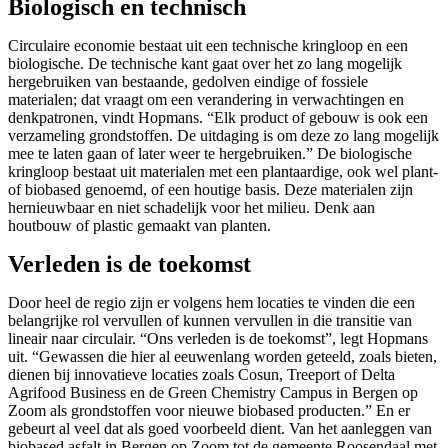
Biologisch en technisch
Circulaire economie bestaat uit een technische kringloop en een
biologische. De technische kant gaat over het zo lang mogelijk
hergebruiken van bestaande, gedolven eindige of fossiele
materialen; dat vraagt om een verandering in verwachtingen en
denkpatronen, vindt Hopmans. “Elk product of gebouw is ook een
verzameling grondstoffen. De uitdaging is om deze zo lang mogelijk
mee te laten gaan of later weer te hergebruiken.” De biologische
kringloop bestaat uit materialen met een plantaardige, ook wel plant-
of biobased genoemd, of een houtige basis. Deze materialen zijn
hernieuwbaar en niet schadelijk voor het milieu. Denk aan
houtbouw of plastic gemaakt van planten.
Verleden is de toekomst
Door heel de regio zijn er volgens hem locaties te vinden die een
belangrijke rol vervullen of kunnen vervullen in die transitie van
lineair naar circulair. “Ons verleden is de toekomst”, legt Hopmans
uit. “Gewassen die hier al eeuwenlang worden geteeld, zoals bieten,
dienen bij innovatieve locaties zoals Cosun, Treeport of Delta
Agrifood Business en de Green Chemistry Campus in Bergen op
Zoom als grondstoffen voor nieuwe biobased producten.” En er
gebeurt al veel dat als goed voorbeeld dient. Van het aanleggen van
biobased asfalt in Bergen op Zoom tot de gemeente Roosendaal met