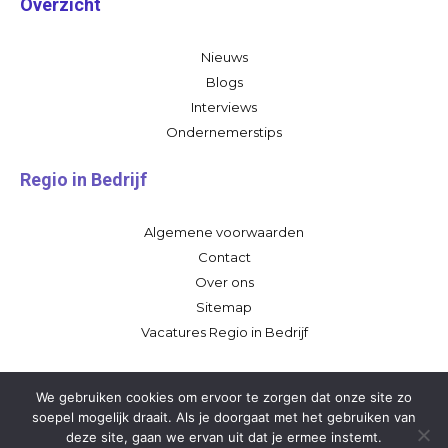
Overzicht
Nieuws
Blogs
Interviews
Ondernemerstips
Regio in Bedrijf
Algemene voorwaarden
Contact
Over ons
Sitemap
Vacatures Regio in Bedrijf
We gebruiken cookies om ervoor te zorgen dat onze site zo
soepel mogelijk draait. Als je doorgaat met het gebruiken van
deze site, gaan we ervan uit dat je ermee instemt.