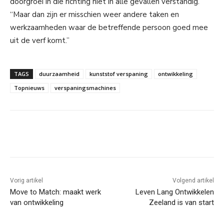
doorgroei in die richting niet in alle gevallen verstandig.
“Maar dan zijn er misschien weer andere taken en
werkzaamheden waar de betreffende persoon goed mee
uit de verf komt.”
TAGS
duurzaamheid
kunststof verspaning
ontwikkeling
Topnieuws
verspaningsmachines
Facebook
Linkedin
Email
Vorig artikel
Volgend artikel
Move to Match: maakt werk
Leven Lang Ontwikkelen
van ontwikkeling
Zeeland is van start