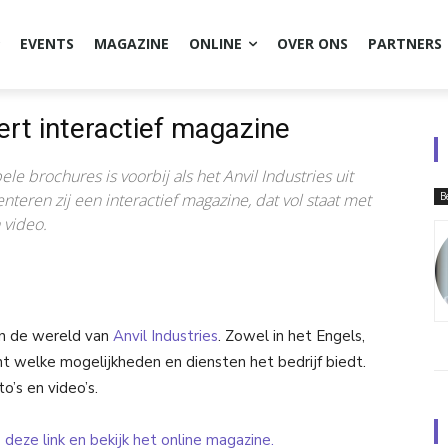
EVENTS
MAGAZINE
ONLINE
OVER ONS
PARTNERS
ert interactief magazine
ele brochures is voorbij als het Anvil Industries uit
teren zij een interactief magazine, dat vol staat met
B
 video.
 in de wereld van
Anvil Industries
. Zowel in het Engels,
ht welke mogelijkheden en diensten het bedrijf biedt.
to’s en video’s.
p
deze link en bekijk het online magazine.