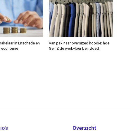
makelaar in Enschede en
Van pak naar oversized hoodie: hoe
e economie
Gen Z de werkvloer beïnvloed
io's
Overzicht