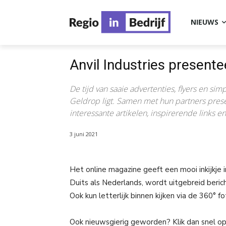
NIEUWS
Anvil Industries presente
De tijd van saaie advertenties, flyers en simp
Geldrop ligt. Samen met hun partners presen
interessante artikelen, inspirerende links en
3 juni 2021
Het online magazine geeft een mooi inkijkje
Duits als Nederlands, wordt uitgebreid beric
Ook kun letterlijk binnen kijken via de 360° fo
Ook nieuwsgierig geworden? Klik dan snel o