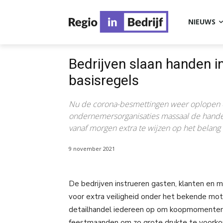
NIEUWS
Bedrijven slaan handen 
basisregels
Nu de corona-besmettingen weer oplopen e
ondernemersorganisaties massaal de hande
vanaf morgen extra te wijzen op het belang 
9 november 2021
De bedrijven instrueren gasten, klanten en
voor extra veiligheid onder het bekende m
detailhandel iedereen op om koopmomenten 
feestmaanden om zo grote drukte te voorkom