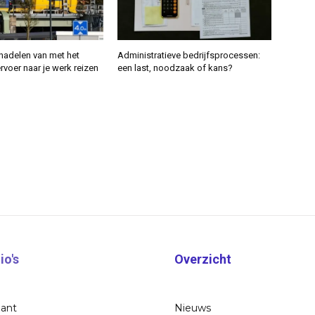
nadelen van met het
Administratieve bedrijfsprocessen:
voer naar je werk reizen
een last, noodzaak of kans?
io's
Overzicht
bant
Nieuws