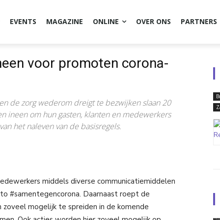
EVENTS
MAGAZINE
ONLINE
OVER ONS
PARTNERS
ineen voor promoten corona-
B
n de zorg wederom dreigt te bezwijken slaan 20
Z
n ineen om hun gasten, klanten en medewerkers
van het naleven van de basisregels.
 medewerkers middels diverse communicatiemiddelen
otto #samentegencorona. Daarnaast roept de
zoveel mogelijk te spreiden in de komende
en. Ook acties worden hier zoveel mogelijk op