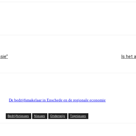
sie”
Is het 
De bedrijfsmakelaar in Enschede en de regionale economie
Bedrijfsnieuws
Nieuws
Onderwijs
Topnieuws