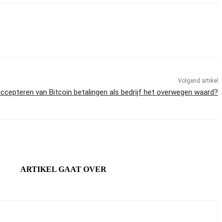
Volgend artikel
accepteren van Bitcoin betalingen als bedrijf het overwegen waard?
ARTIKEL GAAT OVER