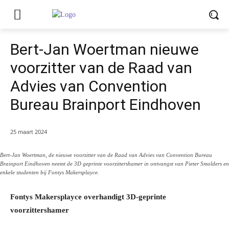
Bert-Jan Woertman nieuwe
voorzitter van de Raad van
Advies van Convention
Bureau Brainport Eindhoven
25 maart 2024
Bert-Jan Woertman, de nieuwe voorzitter van de Raad van Advies van Convention Bureau
Brainport Eindhoven neemt de 3D geprinte voorzittershamer in ontvangst van Pieter Smolders en
enkele studenten bij Fontys Makersplayce.
Fontys Makersplayce overhandigt 3D-geprinte
voorzittershamer