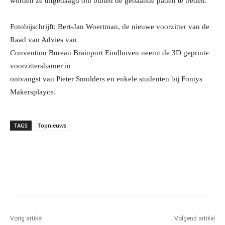
worden ze uitgedaagd om buiten de gebaande paden te treden.
Fotobijschrijft: Bert-Jan Woertman, de nieuwe voorzitter van de
Raad van Advies van
Convention Bureau Brainport Eindhoven neemt de 3D geprinte
voorzittershamer in
ontvangst van Pieter Smolders en enkele studenten bij Fontys
Makersplayce.
TAGS
Topnieuws
Facebook
Linkedin
Email
Vorig artikel
Volgend artikel