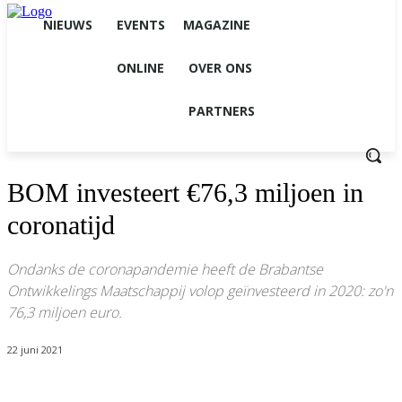
NIEUWS
EVENTS
MAGAZINE
ONLINE
OVER ONS
PARTNERS
BOM investeert €76,3 miljoen in
coronatijd
Ondanks de coronapandemie heeft de Brabantse
Ontwikkelings Maatschappij volop geïnvesteerd in 2020: zo'n
76,3 miljoen euro.
22 juni 2021