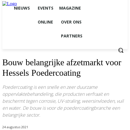
NIEUWS
EVENTS
MAGAZINE
ONLINE
OVER ONS
PARTNERS
Bouw belangrijke afzetmarkt voor
Hessels Poedercoating
Poedercoating is een snelle en zeer duurzame
oppervlaktebehandeling, die producten verfraait en
beschermt tegen corrosie, UV-straling, weersinvloeden, vuil
en water. De bouw is voor de poedercoatingbranche een
belangrijke sector.
24 augustus 2021