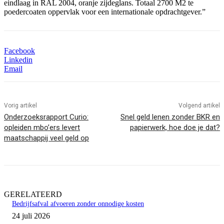
eindlaag in RAL 2004, oranje zijdeglans. Totaal 2700 M2 te
poedercoaten oppervlak voor een internationale opdrachtgever.”
Facebook
Linkedin
Email
Vorig artikel
Volgend artikel
Onderzoeksrapport Curio:
Snel geld lenen zonder BKR en
opleiden mbo’ers levert
papierwerk, hoe doe je dat?
maatschappij veel geld op
GERELATEERD
Bedrijfsafval afvoeren zonder onnodige kosten
24 juli 2026