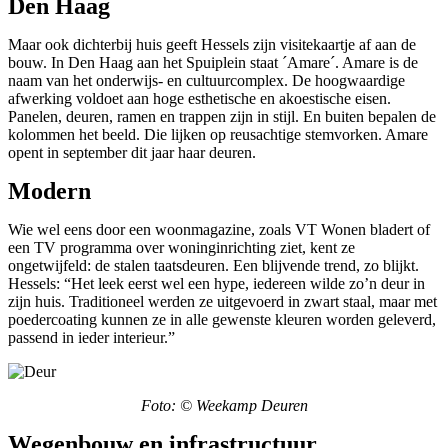
Den Haag
Maar ook dichterbij huis geeft Hessels zijn visitekaartje af aan de
bouw. In Den Haag aan het Spuiplein staat ´Amare´. Amare is de
naam van het onderwijs- en cultuurcomplex. De hoogwaardige
afwerking voldoet aan hoge esthetische en akoestische eisen.
Panelen, deuren, ramen en trappen zijn in stijl. En buiten bepalen de
kolommen het beeld. Die lijken op reusachtige stemvorken. Amare
opent in september dit jaar haar deuren.
Modern
Wie wel eens door een woonmagazine, zoals VT Wonen bladert of
een TV programma over woninginrichting ziet, kent ze
ongetwijfeld: de stalen taatsdeuren. Een blijvende trend, zo blijkt.
Hessels: “Het leek eerst wel een hype, iedereen wilde zo’n deur in
zijn huis. Traditioneel werden ze uitgevoerd in zwart staal, maar met
poedercoating kunnen ze in alle gewenste kleuren worden geleverd,
passend in ieder interieur.”
Foto: © Weekamp Deuren
Wegenbouw en infrastructuur