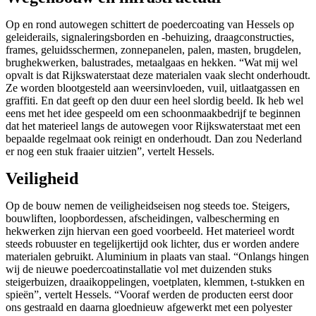
Op en rond autowegen schittert de poedercoating van Hessels op
geleiderails, signaleringsborden en -behuizing, draagconstructies,
frames, geluidsschermen, zonnepanelen, palen, masten, brugdelen,
brughekwerken, balustrades, metaalgaas en hekken. “Wat mij wel
opvalt is dat Rijkswaterstaat deze materialen vaak slecht onderhoudt.
Ze worden blootgesteld aan weersinvloeden, vuil, uitlaatgassen en
graffiti. En dat geeft op den duur een heel slordig beeld. Ik heb wel
eens met het idee gespeeld om een schoonmaakbedrijf te beginnen
dat het materieel langs de autowegen voor Rijkswaterstaat met een
bepaalde regelmaat ook reinigt en onderhoudt. Dan zou Nederland
er nog een stuk fraaier uitzien”, vertelt Hessels.
Veiligheid
Op de bouw nemen de veiligheidseisen nog steeds toe. Steigers,
bouwliften, loopbordessen, afscheidingen, valbescherming en
hekwerken zijn hiervan een goed voorbeeld. Het materieel wordt
steeds robuuster en tegelijkertijd ook lichter, dus er worden andere
materialen gebruikt. Aluminium in plaats van staal. “Onlangs hingen
wij de nieuwe poedercoatinstallatie vol met duizenden stuks
steigerbuizen, draaikoppelingen, voetplaten, klemmen, t-stukken en
spieën”, vertelt Hessels. “Vooraf werden de producten eerst door
ons gestraald en daarna gloednieuw afgewerkt met een polyester