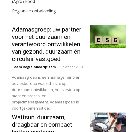
(Agro) Food
Regionale ontwikkeling
Adamasgroep: uw partner
voor het duurzaam en
verantwoord ontwikkelen
van gezond, duurzaam én
circulair vastgoed
Team Regioinbedrijf.com
-
3 oktober 2023
Adamasgroep is een management- en
adviesbureau wat zich richt op
duurzaam ontwikkelen, huisvesten op
maat en proces- en
projectmanagement. Adamasgroep is
voortgekomen uit de...
Wattsun: duurzaam,
draagbaar en compact