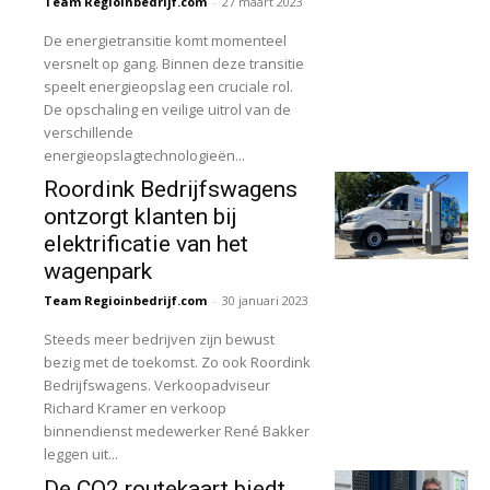
Team Regioinbedrijf.com
-
27 maart 2023
De energietransitie komt momenteel
versnelt op gang. Binnen deze transitie
speelt energieopslag een cruciale rol.
De opschaling en veilige uitrol van de
verschillende
energieopslagtechnologieën...
Roordink Bedrijfswagens
ontzorgt klanten bij
elektrificatie van het
wagenpark
Team Regioinbedrijf.com
-
30 januari 2023
Steeds meer bedrijven zijn bewust
bezig met de toekomst. Zo ook Roordink
Bedrijfswagens. Verkoopadviseur
Richard Kramer en verkoop
binnendienst medewerker René Bakker
leggen uit...
De CO2 routekaart biedt