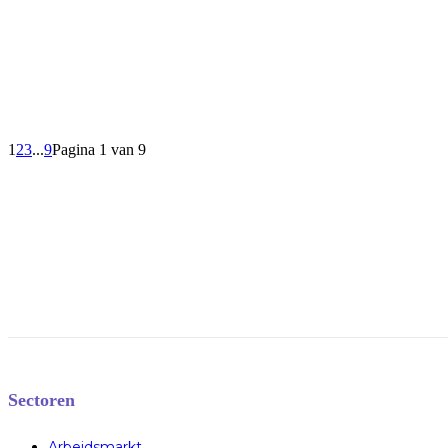
1
2
3
...
9
Pagina 1 van 9
Sectoren
Arbeidsmarkt