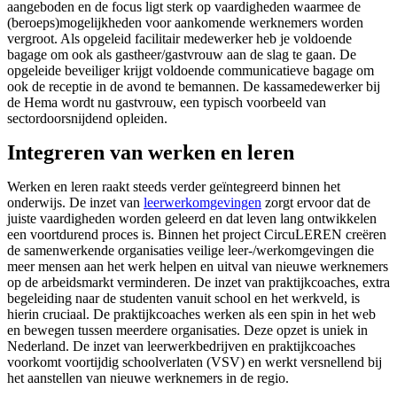
aangeboden en de focus ligt sterk op vaardigheden waarmee de
(beroeps)mogelijkheden voor aankomende werknemers worden
vergroot. Als opgeleid facilitair medewerker heb je voldoende
bagage om ook als gastheer/gastvrouw aan de slag te gaan. De
opgeleide beveiliger krijgt voldoende communicatieve bagage om
ook de receptie in de avond te bemannen. De kassamedewerker bij
de Hema wordt nu gastvrouw, een typisch voorbeeld van
sectordoorsnijdend opleiden.
Integreren van werken en leren
Werken en leren raakt steeds verder geïntegreerd binnen het
onderwijs. De inzet van
leerwerkomgevingen
zorgt ervoor dat de
juiste vaardigheden worden geleerd en dat leven lang ontwikkelen
een voortdurend proces is. Binnen het project CircuLEREN creëren
de samenwerkende organisaties veilige leer-/werkomgevingen die
meer mensen aan het werk helpen en uitval van nieuwe werknemers
op de arbeidsmarkt verminderen. De inzet van praktijkcoaches, extra
begeleiding naar de studenten vanuit school en het werkveld, is
hierin cruciaal. De praktijkcoaches werken als een spin in het web
en bewegen tussen meerdere organisaties. Deze opzet is uniek in
Nederland. De inzet van leerwerkbedrijven en praktijkcoaches
voorkomt voortijdig schoolverlaten (VSV) en werkt versnellend bij
het aanstellen van nieuwe werknemers in de regio.