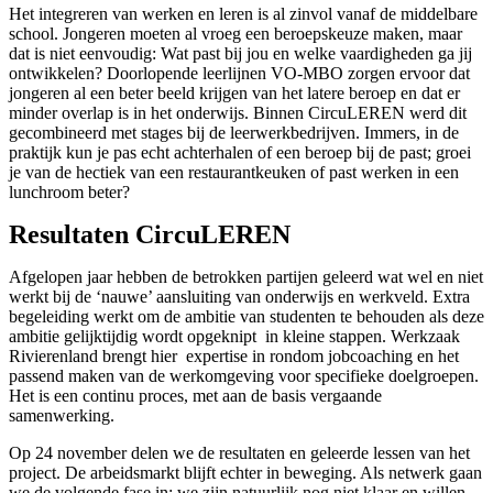
Het integreren van werken en leren is al zinvol vanaf de middelbare
school. Jongeren moeten al vroeg een beroepskeuze maken, maar
dat is niet eenvoudig: Wat past bij jou en welke vaardigheden ga jij
ontwikkelen? Doorlopende leerlijnen VO-MBO zorgen ervoor dat
jongeren al een beter beeld krijgen van het latere beroep en dat er
minder overlap is in het onderwijs. Binnen CircuLEREN werd dit
gecombineerd met stages bij de leerwerkbedrijven. Immers, in de
praktijk kun je pas echt achterhalen of een beroep bij de past; groei
je van de hectiek van een restaurantkeuken of past werken in een
lunchroom beter?
Resultaten CircuLEREN
Afgelopen jaar hebben de betrokken partijen geleerd wat wel en niet
werkt bij de ‘nauwe’ aansluiting van onderwijs en werkveld. Extra
begeleiding werkt om de ambitie van studenten te behouden als deze
ambitie gelijktijdig wordt opgeknipt in kleine stappen. Werkzaak
Rivierenland brengt hier expertise in rondom jobcoaching en het
passend maken van de werkomgeving voor specifieke doelgroepen.
Het is een continu proces, met aan de basis vergaande
samenwerking.
Op 24 november delen we de resultaten en geleerde lessen van het
project. De arbeidsmarkt blijft echter in beweging. Als netwerk gaan
we de volgende fase in; we zijn natuurlijk nog niet klaar en willen