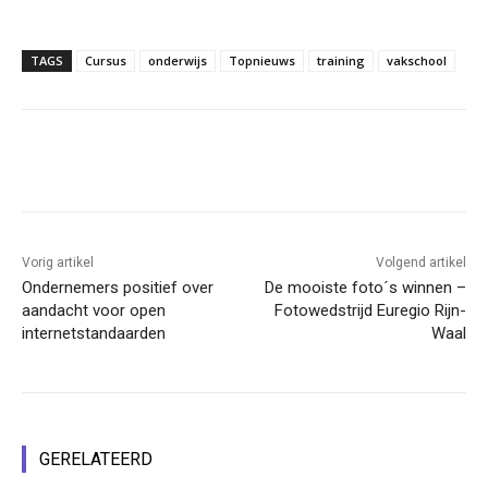
TAGS
Cursus
onderwijs
Topnieuws
training
vakschool
Facebook
Linkedin
Email
Vorig artikel
Volgend artikel
Ondernemers positief over
De mooiste foto´s winnen –
aandacht voor open
Fotowedstrijd Euregio Rijn-
internetstandaarden
Waal
GERELATEERD