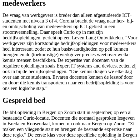
medewerkers
De vraag van werkgevers is breder dan alleen afgestudeerde ICT-
studenten met niveau 3 of 4. Corona bracht de vraag naar her-, bij-
en ombijscholing van medewerkers op ICT-gebied in een
stroomversnelling. Daar speelt Curio op in met zijn
bedrijfsopleidingen, gericht op een Leven Lang Ontwikkelen. “Voor
werkgevers zijn kortstondige bedrijfsopleidingen voor medewerkers
heel interessant, zodat ze hun basisvaardigheden op peil kunnen
brengen en de (toekomstige) werkgever precies weet over welke
kennis mensen beschikken. De expertise van docenten van de
reguliere opleidingen zoals Expert IT systems and devices, zetten zij
ook in bij de bedrijfsopleidingen. “Die kennis dragen we elke dag
over aan onze studenten. Ervaren docenten kennen de lesstof door
en door: die kennis transporteren naar een bedrijfsopleiding is voor
ons een logische stap.”
Gespreid bed
De bbl-opleiding in Bergen op Zoom start in september, op een al
bestaande Curio-locatie. Docenten die normaal gesproken lesgeven
in Breda en Roosendaal, komen nu ook naar Bergen op Zoom. “Zij
maken een vliegende start en brengen de bestaande expertise naar
deze regio.” De eerste klas voor deze specifieke opleiding in Bergen