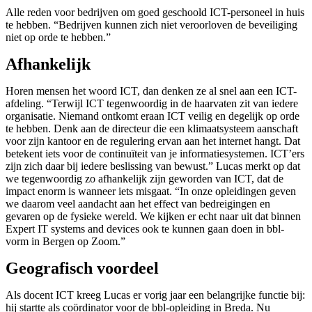
Alle reden voor bedrijven om goed geschoold ICT-personeel in huis
te hebben. “Bedrijven kunnen zich niet veroorloven de beveiliging
niet op orde te hebben.”
Afhankelijk
Horen mensen het woord ICT, dan denken ze al snel aan een ICT-
afdeling. “Terwijl ICT tegenwoordig in de haarvaten zit van iedere
organisatie. Niemand ontkomt eraan ICT veilig en degelijk op orde
te hebben. Denk aan de directeur die een klimaatsysteem aanschaft
voor zijn kantoor en de regulering ervan aan het internet hangt. Dat
betekent iets voor de continuïteit van je informatiesystemen. ICT’ers
zijn zich daar bij iedere beslissing van bewust.” Lucas merkt op dat
we tegenwoordig zo afhankelijk zijn geworden van ICT, dat de
impact enorm is wanneer iets misgaat. “In onze opleidingen geven
we daarom veel aandacht aan het effect van bedreigingen en
gevaren op de fysieke wereld. We kijken er echt naar uit dat binnen
Expert IT systems and devices ook te kunnen gaan doen in bbl-
vorm in Bergen op Zoom.”
Geografisch voordeel
Als docent ICT kreeg Lucas er vorig jaar een belangrijke functie bij:
hij startte als coördinator voor de bbl-opleiding in Breda. Nu