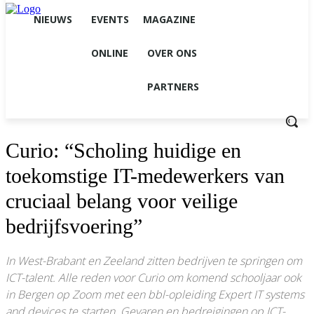
NIEUWS
EVENTS
MAGAZINE
ONLINE
OVER ONS
PARTNERS
Curio: “Scholing huidige en
toekomstige IT-medewerkers van
cruciaal belang voor veilige
bedrijfsvoering”
In West-Brabant en Zeeland zitten bedrijven te springen om
ICT-talent. Alle reden voor Curio om komend schooljaar ook
in Bergen op Zoom met een bbl-opleiding Expert IT systems
and devices te starten. Gevaren en bedreigingen op ICT-