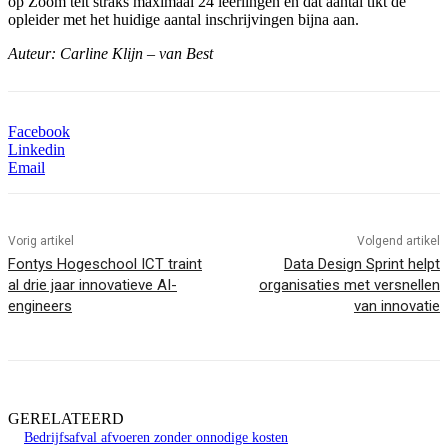
op Zoom telt straks maximaal 24 leerlingen en dat aantal tikt de
opleider met het huidige aantal inschrijvingen bijna aan.
Auteur: Carline Klijn – van Best
Facebook
Linkedin
Email
Vorig artikel
Volgend artikel
Fontys Hogeschool ICT traint
Data Design Sprint helpt
al drie jaar innovatieve AI-
organisaties met versnellen
engineers
van innovatie
GERELATEERD
Bedrijfsafval afvoeren zonder onnodige kosten