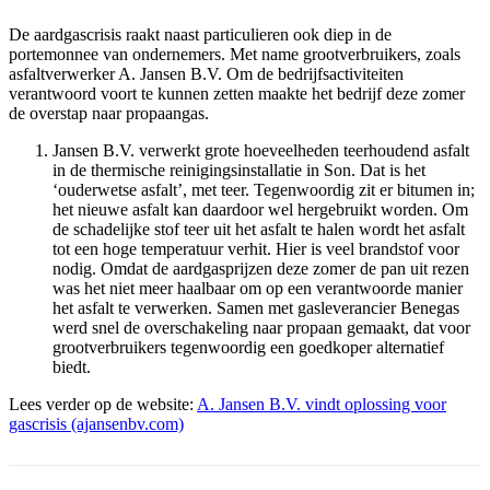
De aardgascrisis raakt naast particulieren ook diep in de
portemonnee van ondernemers. Met name grootverbruikers, zoals
asfaltverwerker A. Jansen B.V. Om de bedrijfsactiviteiten
verantwoord voort te kunnen zetten maakte het bedrijf deze zomer
de overstap naar propaangas.
Jansen B.V. verwerkt grote hoeveelheden teerhoudend asfalt
in de thermische reinigingsinstallatie in Son. Dat is het
‘ouderwetse asfalt’, met teer. Tegenwoordig zit er bitumen in;
het nieuwe asfalt kan daardoor wel hergebruikt worden. Om
de schadelijke stof teer uit het asfalt te halen wordt het asfalt
tot een hoge temperatuur verhit. Hier is veel brandstof voor
nodig. Omdat de aardgasprijzen deze zomer de pan uit rezen
was het niet meer haalbaar om op een verantwoorde manier
het asfalt te verwerken. Samen met gasleverancier Benegas
werd snel de overschakeling naar propaan gemaakt, dat voor
grootverbruikers tegenwoordig een goedkoper alternatief
biedt.
Lees verder op de website:
A. Jansen B.V. vindt oplossing voor
gascrisis (ajansenbv.com)