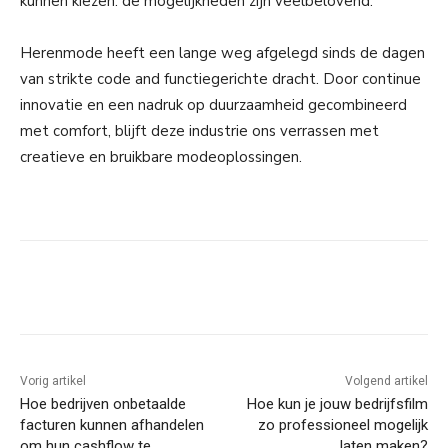
kunnen kiezen: de mogelijkheden zijn veelbelovend.
Herenmode heeft een lange weg afgelegd sinds de dagen
van strikte code and functiegerichte dracht. Door continue
innovatie en een nadruk op duurzaamheid gecombineerd
met comfort, blijft deze industrie ons verrassen met
creatieve en bruikbare modeoplossingen.
Facebook
Linkedin
Email
Vorig artikel
Volgend artikel
Hoe bedrijven onbetaalde
Hoe kun je jouw bedrijfsfilm
facturen kunnen afhandelen
zo professioneel mogelijk
om hun cashflow te
laten maken?