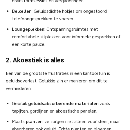
brainstormsessies en vergaderingen.
Belcellen
: Geluidsdichte hokjes om ongestoord
telefoongesprekken te voeren.
Loungeplekken
: Ontspanningsruimtes met
comfortabele zitplekken voor informele gesprekken of
een korte pauze.
2. Akoestiek is alles
Een van de grootste frustraties in een kantoortuin is
geluidsoverlast. Gelukkig zijn er manieren om dit te
verminderen:
Gebruik
geluidsabsorberende materialen
zoals
tapijten, gordijnen en akoestische panelen.
Plaats
planten
; ze zorgen niet alleen voor sfeer, maar
absorberen ook geluid. Echte planten en bloemen