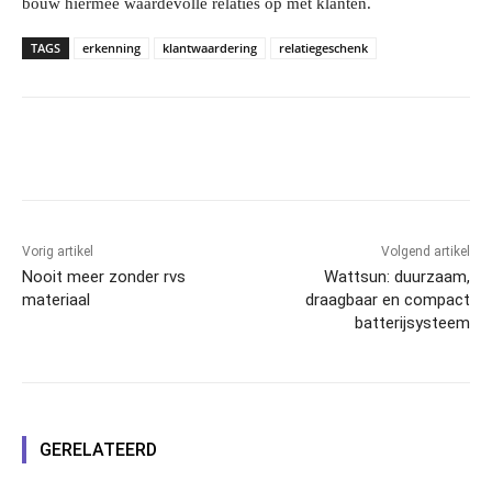
bouw hiermee waardevolle relaties op met klanten.
TAGS
erkenning
klantwaardering
relatiegeschenk
Facebook
Linkedin
Email
Vorig artikel
Volgend artikel
Nooit meer zonder rvs
Wattsun: duurzaam,
materiaal
draagbaar en compact
batterijsysteem
GERELATEERD