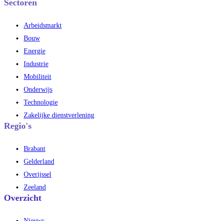
Sectoren
Arbeidsmarkt
Bouw
Energie
Industrie
Mobiliteit
Onderwijs
Technologie
Zakelijke dienstverlening
Regio's
Brabant
Gelderland
Overijssel
Zeeland
Overzicht
Nieuws