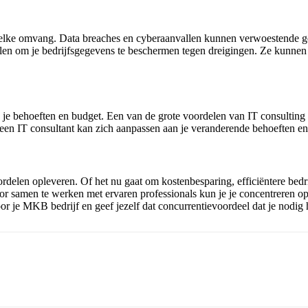
 elke omvang. Data breaches en cyberaanvallen kunnen verwoestende gev
len om je bedrijfsgegevens te beschermen tegen dreigingen. Ze kunnen 
 behoeften en budget. Een van de grote voordelen van IT consulting is d
een IT consultant kan zich aanpassen aan je veranderende behoeften en b
delen opleveren. Of het nu gaat om kostenbesparing, efficiëntere bedr
oor samen te werken met ervaren professionals kun je je concentreren op
r je MKB bedrijf en geef jezelf dat concurrentievoordeel dat je nodig 