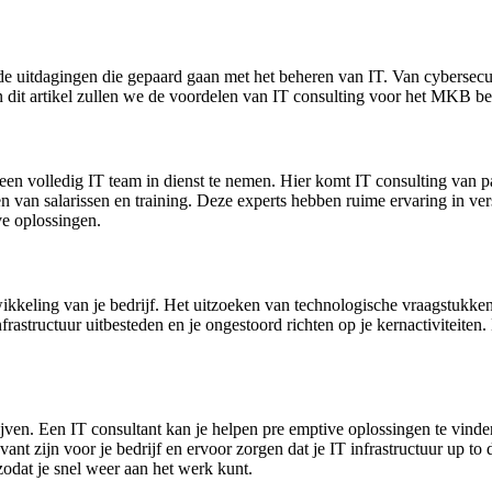
 de uitdagingen die gepaard gaan met het beheren van IT. Van cybersecur
 dit artikel zullen we de voordelen van IT consulting voor het MKB be
een volledig IT team in dienst te nemen. Hier komt IT consulting van 
en van salarissen en training. Deze experts hebben ruime ervaring in ve
e oplossingen.
twikkeling van je bedrijf. Het uitzoeken van technologische vraagstukk
frastructuur uitbesteden en je ongestoord richten op je kernactiviteiten. D
blijven. Een IT consultant kan je helpen pre emptive oplossingen te vin
nt zijn voor je bedrijf en ervoor zorgen dat je IT infrastructuur up to 
dat je snel weer aan het werk kunt.