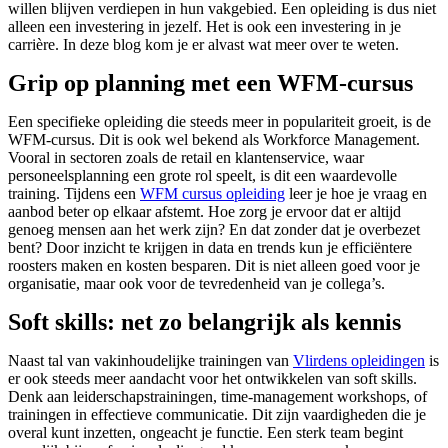
willen blijven verdiepen in hun vakgebied. Een opleiding is dus niet
alleen een investering in jezelf. Het is ook een investering in je
carrière. In deze blog kom je er alvast wat meer over te weten.
Grip op planning met een WFM-cursus
Een specifieke opleiding die steeds meer in populariteit groeit, is de
WFM-cursus. Dit is ook wel bekend als Workforce Management.
Vooral in sectoren zoals de retail en klantenservice, waar
personeelsplanning een grote rol speelt, is dit een waardevolle
training. Tijdens een
WFM cursus opleiding
leer je hoe je vraag en
aanbod beter op elkaar afstemt. Hoe zorg je ervoor dat er altijd
genoeg mensen aan het werk zijn? En dat zonder dat je overbezet
bent? Door inzicht te krijgen in data en trends kun je efficiëntere
roosters maken en kosten besparen. Dit is niet alleen goed voor je
organisatie, maar ook voor de tevredenheid van je collega’s.
Soft skills: net zo belangrijk als kennis
Naast tal van vakinhoudelijke trainingen van
Vlirdens opleidingen
is
er ook steeds meer aandacht voor het ontwikkelen van soft skills.
Denk aan leiderschapstrainingen, time-management workshops, of
trainingen in effectieve communicatie. Dit zijn vaardigheden die je
overal kunt inzetten, ongeacht je functie. Een sterk team begint