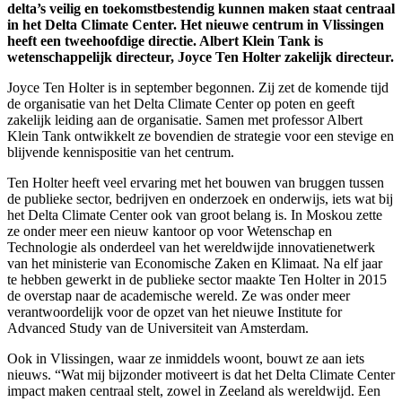
delta’s veilig en toekomstbestendig kunnen maken staat centraal
in het Delta Climate Center. Het nieuwe centrum in Vlissingen
heeft een tweehoofdige directie. Albert Klein Tank is
wetenschappelijk directeur, Joyce Ten Holter zakelijk directeur.
Joyce Ten Holter is in september begonnen. Zij zet de komende tijd
de organisatie van het Delta Climate Center op poten en geeft
zakelijk leiding aan de organisatie. Samen met professor Albert
Klein Tank ontwikkelt ze bovendien de strategie voor een stevige en
blijvende kennispositie van het centrum.
Ten Holter heeft veel ervaring met het bouwen van bruggen tussen
de publieke sector, bedrijven en onderzoek en onderwijs, iets wat bij
het Delta Climate Center ook van groot belang is. In Moskou zette
ze onder meer een nieuw kantoor op voor Wetenschap en
Technologie als onderdeel van het wereldwijde innovatienetwerk
van het ministerie van Economische Zaken en Klimaat. Na elf jaar
te hebben gewerkt in de publieke sector maakte Ten Holter in 2015
de overstap naar de academische wereld. Ze was onder meer
verantwoordelijk voor de opzet van het nieuwe Institute for
Advanced Study van de Universiteit van Amsterdam.
Ook in Vlissingen, waar ze inmiddels woont, bouwt ze aan iets
nieuws. “Wat mij bijzonder motiveert is dat het Delta Climate Center
impact maken centraal stelt, zowel in Zeeland als wereldwijd. Een