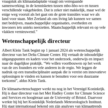
vraagstuk als klimaatadaptatie vraagt om verregaande
samenwerking; in de kennisketen tussen mbo-hbo-wo en tussen
verschillende vakgebieden. Dat is zeker niet makkelijk, maar wel de
enige weg vooruit als het gaat om de grote transities waar we als
land voor staan. Met Zeeland als ons living lab kunnen we samen
met bedrijven, maatschappelijke organisaties, overheden en
inwoners iets unieks neerzetten. Maatschappelijk relevant en op vele
vlakken vernieuwend.”
Wetenschappelijk directeur
Albert Klein Tank begint op 1 januari 2024 als wetenschappelijk
directeur van het Delta Climate Center. Hij vertaalt de inhoudelijke
uitgangspunten en kaders voor het onderzoek, onderwijs en impact
naar de dagelijkse praktijk. “We willen voortbouwen op het werk
van de zes founders en vele anderen in de regio. We leggen de
nadruk op een transdisciplinaire aanpak die is vereist om innovatieve
oplossingen te vinden en kansen te benutten voor een duurzame
toekomst”, aldus Klein Tank.
De klimaatwetenschapper werkt nu nog in het Verenigd Koninkrijk.
Hij is daar directeur van het Met Hadley Centre for Climate Science
and Services en hoogleraar aan de University of Bristol. Daarvoor
werkte hij bij het Koninklijk Nederlands Meteorologisch Instituut.
Hij staat internationaal bekend om zijn analyses van klimaattrends