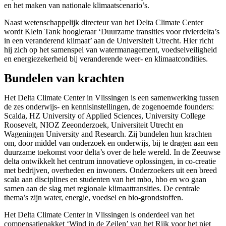
en het maken van nationale klimaatscenario’s.
Naast wetenschappelijk directeur van het Delta Climate Center
wordt Klein Tank hoogleraar ‘Duurzame transities voor rivierdelta’s
in een veranderend klimaat’ aan de Universiteit Utrecht. Hier richt
hij zich op het samenspel van watermanagement, voedselveiligheid
en energiezekerheid bij veranderende weer- en klimaatcondities.
Bundelen van krachten
Het Delta Climate Center in Vlissingen is een samenwerking tussen
de zes onderwijs- en kennisinstellingen, de zogenoemde founders:
Scalda, HZ University of Applied Sciences, University College
Roosevelt, NIOZ Zeeonderzoek, Universiteit Utrecht en
Wageningen University and Research. Zij bundelen hun krachten
om, door middel van onderzoek en onderwijs, bij te dragen aan een
duurzame toekomst voor delta’s over de hele wereld. In de Zeeuwse
delta ontwikkelt het centrum innovatieve oplossingen, in co-creatie
met bedrijven, overheden en inwoners. Onderzoekers uit een breed
scala aan disciplines en studenten van het mbo, hbo en wo gaan
samen aan de slag met regionale klimaattransities. De centrale
thema’s zijn water, energie, voedsel en bio-grondstoffen.
Het Delta Climate Center in Vlissingen is onderdeel van het
compensatiepakket ‘Wind in de Zeilen’ van het Rijk voor het niet