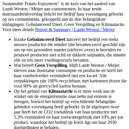
Sustainable Potato Enjoyment’
is de kern van het aanbod van
Lamb Weston / Meijer aan consumenten. In haar zesde
duurzaamheidsverslag belicht het bedrijf haar vooruitgang geboekt
op zes commitments, gekoppeld aan de drie belangrijkste
uitdagingen: Gebalanceerd Dieet, Geen Verspilling en Klimaatactie.
Voor meer details
Report & Summary | Lamb Weston / Meijer
Inzake
Gebalanceerd Dieet
lanceert het bedrijf een reeks
nieuwe producten die minder olie bevatten en/of geschikt zijn
om op een gezondere manier (airfryer/ oven) te bereiden en
promoot producten met schil en dikkere snijmaten, die minder
olie en iets meer voedingsvezels bevatten.
Wat betreft
Geen Verspilling
, blijft Lamb Weston / Meijer
streven naar duurzame consumptie en productie en heeft het
haar voedselverlies verminderd met een kwart. Alle
verpakkingen zijn 100% recyclebaar, met kartonnen dozen die
voor 90% uit gerecycled karton bestaan.
Op het gebied van
Klimaatactie
is er meer werk aan de
winkel om de energietransitie naar netto nul emissie te
brengen, hoewel het bedrijf op verschillende belangrijke
gebieden vooruitgang heeft geboekt. In de afgelopen twee
jaar heeft het de CO2 voetafdruk van haar producten met
5,3% verminderd en haar zoetwatergebruik met 10% per ton
product, waardoor het bedrijf op koers ligt om haar 2030
doelstellingen te behalen.