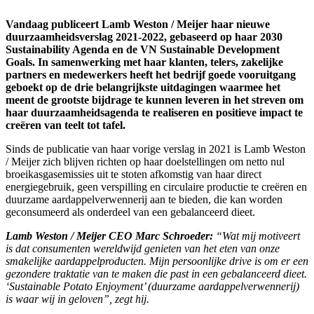
Vandaag publiceert Lamb Weston / Meijer haar nieuwe
duurzaamheidsverslag 2021-2022, gebaseerd op haar 2030
Sustainability Agenda en de VN Sustainable Development
Goals. In samenwerking met haar klanten, telers, zakelijke
partners en medewerkers heeft het bedrijf goede vooruitgang
geboekt op de drie belangrijkste uitdagingen waarmee het
meent de grootste bijdrage te kunnen leveren in het streven om
haar duurzaamheidsagenda te realiseren en positieve impact te
creëren van teelt tot tafel.
Sinds de publicatie van haar vorige verslag in 2021 is Lamb Weston
/ Meijer zich blijven richten op haar doelstellingen om netto nul
broeikasgasemissies uit te stoten afkomstig van haar direct
energiegebruik, geen verspilling en circulaire productie te creëren en
duurzame aardappelverwennerij aan te bieden, die kan worden
geconsumeerd als onderdeel van een gebalanceerd dieet.
Lamb Weston / Meijer CEO Marc Schroeder:
“Wat mij motiveert
is dat consumenten wereldwijd genieten van het eten van onze
smakelijke aardappelproducten. Mijn persoonlijke drive is om er een
gezondere traktatie van te maken die past in een gebalanceerd dieet.
‘Sustainable Potato Enjoyment’ (duurzame aardappelverwennerij)
is waar wij in geloven”, zegt hij.