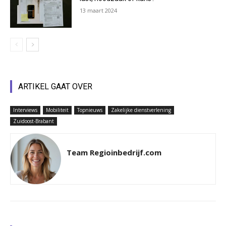
13 maart 2024
ARTIKEL GAAT OVER
Interviews
Mobiliteit
Topnieuws
Zakelijke dienstverlening
Zuidoost-Brabant
Team Regioinbedrijf.com