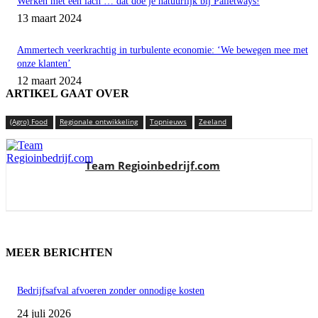
Werken met een lach … dat doe je natuurlijk bij Palletways!
13 maart 2024
Ammertech veerkrachtig in turbulente economie: ‘We bewegen mee met
onze klanten’
12 maart 2024
ARTIKEL GAAT OVER
(Agro) Food
Regionale ontwikkeling
Topnieuws
Zeeland
Team Regioinbedrijf.com
MEER BERICHTEN
Bedrijfsafval afvoeren zonder onnodige kosten
24 juli 2026