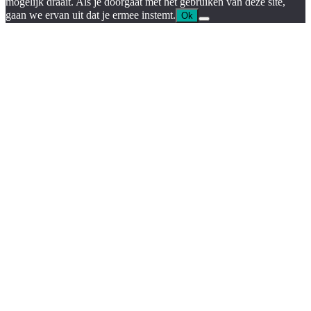
mogelijk draait. Als je doorgaat met het gebruiken van deze site,
gaan we ervan uit dat je ermee instemt.
Ok