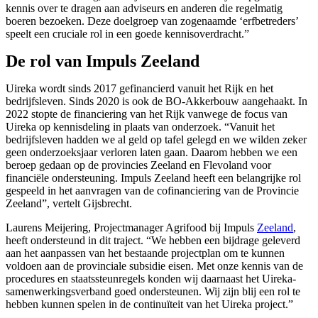
kennis over te dragen aan adviseurs en anderen die regelmatig
boeren bezoeken. Deze doelgroep van zogenaamde ‘erfbetreders’
speelt een cruciale rol in een goede kennisoverdracht.”
De rol van Impuls Zeeland
Uireka wordt sinds 2017 gefinancierd vanuit het Rijk en het
bedrijfsleven. Sinds 2020 is ook de BO-Akkerbouw aangehaakt. In
2022 stopte de financiering van het Rijk vanwege de focus van
Uireka op kennisdeling in plaats van onderzoek. “Vanuit het
bedrijfsleven hadden we al geld op tafel gelegd en we wilden zeker
geen onderzoeksjaar verloren laten gaan. Daarom hebben we een
beroep gedaan op de provincies Zeeland en Flevoland voor
financiële ondersteuning. Impuls Zeeland heeft een belangrijke rol
gespeeld in het aanvragen van de cofinanciering van de Provincie
Zeeland”, vertelt Gijsbrecht.
Laurens Meijering, Projectmanager Agrifood bij Impuls
Zeeland
,
heeft ondersteund in dit traject. “We hebben een bijdrage geleverd
aan het aanpassen van het bestaande projectplan om te kunnen
voldoen aan de provinciale subsidie eisen. Met onze kennis van de
procedures en staatssteunregels konden wij daarnaast het Uireka-
samenwerkingsverband goed ondersteunen. Wij zijn blij een rol te
hebben kunnen spelen in de continuïteit van het Uireka project.”