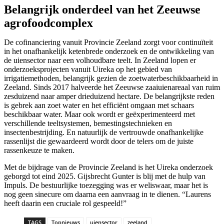
Belangrijk onderdeel van het Zeeuwse
agrofoodcomplex
De cofinanciering vanuit Provincie Zeeland zorgt voor continuïteit
in het onafhankelijk ketenbrede onderzoek en de ontwikkeling van
de uiensector naar een volhoudbare teelt. In Zeeland lopen er
onderzoeksprojecten vanuit Uireka op het gebied van
irrigatiemethoden, belangrijk gezien de zoetwaterbeschikbaarheid in
Zeeland. Sinds 2017 halveerde het Zeeuwse zaaiuienareaal van ruim
zesduizend naar amper drieduizend hectare. De belangrijkste reden
is gebrek aan zoet water en het efficiënt omgaan met schaars
beschikbaar water. Maar ook wordt er geëxperimenteerd met
verschillende teeltsystemen, bemestingstechnieken en
insectenbestrijding. En natuurlijk de vertrouwde onafhankelijke
rassenlijst die gewaardeerd wordt door de telers om de juiste
rassenkeuze te maken.
Met de bijdrage van de Provincie Zeeland is het Uireka onderzoek
geborgd tot eind 2025. Gijsbrecht Gunter is blij met de hulp van
Impuls. De bestuurlijke toezegging was er weliswaar, maar het is
nog geen sinecure om daarna een aanvraag in te dienen. “Laurens
heeft daarin een cruciale rol gespeeld!”
TAGS
Topnieuws
uiensector
zeeland