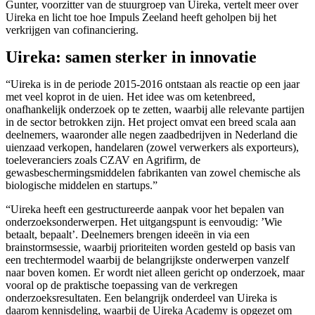
Gunter, voorzitter van de stuurgroep van Uireka, vertelt meer over
Uireka en licht toe hoe Impuls Zeeland heeft geholpen bij het
verkrijgen van cofinanciering.
Uireka: samen sterker in innovatie
“Uireka is in de periode 2015-2016 ontstaan als reactie op een jaar
met veel koprot in de uien. Het idee was om ketenbreed,
onafhankelijk onderzoek op te zetten, waarbij alle relevante partijen
in de sector betrokken zijn. Het project omvat een breed scala aan
deelnemers, waaronder alle negen zaadbedrijven in Nederland die
uienzaad verkopen, handelaren (zowel verwerkers als exporteurs),
toeleveranciers zoals CZAV en Agrifirm, de
gewasbeschermingsmiddelen fabrikanten van zowel chemische als
biologische middelen en startups.”
“Uireka heeft een gestructureerde aanpak voor het bepalen van
onderzoeksonderwerpen. Het uitgangspunt is eenvoudig: ’Wie
betaalt, bepaalt’. Deelnemers brengen ideeën in via een
brainstormsessie, waarbij prioriteiten worden gesteld op basis van
een trechtermodel waarbij de belangrijkste onderwerpen vanzelf
naar boven komen. Er wordt niet alleen gericht op onderzoek, maar
vooral op de praktische toepassing van de verkregen
onderzoeksresultaten. Een belangrijk onderdeel van Uireka is
daarom kennisdeling, waarbij de Uireka Academy is opgezet om