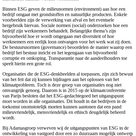
Binnen ESG geven de milieunormen (environment) aan hoe een
bedrijf omgaat met grondstoffen en natuurlijke producten. Enkele
voorbeelden zijn de verwerking van afval en het eventuele
hergebruik hiervan. Sociale normen (social) onderzoeken hoe een
bedrijf zijn werknemers behandelt. Belangrijke thema’s zijn
bijvoorbeeld hoe er wordt omgegaan met diversiteit of hoe
werknemers een eerlijk loon ontvangen voor het werk wat zij doen.
De bestuursnormen (governance) beoordelen de manier waarop een
bedrijf het bestuur inricht en het tegengaan van bijvoorbeeld
corruptie en omkoping. Transparantie naar de aandeelhouders toe
speelt hierin een grote rol.
Organisaties die de ESG-denkbeelden al toepassen, zijn zich bewust
van het feit dat zij kunnen bijdragen aan het oplossen van het
klimaatprobleem. Toch is deze groep van organisaties nog niet
omvangrijk genoeg. Daarom is in 2015 op de klimaatconferentie
van Parijs besloten dat het ESG-gedachtegoed het uitgangspunt
moet worden in alle organisaties. Dit houdt in dat bedrijven in de
toekomst onomstotelijk moeten kunnen aantonen dat een pand
milieuvriendelijk, mensvriendelijk en ethisch deugdelijk beheerd
wordt.
Bij Adamasgroep verweven wij de uitgangspunten van ESG in de
ontwikkeling van vastgoed door een zo duurzaam mogelijk ontwerp