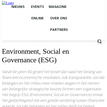
NIEUWS
EVENTS
MAGAZINE
ONLINE
OVER ONS
PARTNERS
Environment, Social en
Governance (ESG)
Vanaf de jaren ’60 groeit het besef dat naast het belang van
financieel economische resultaten, ook transparantie, sociale
belangen en het milieu mee moeten wegen in het nemen
van belangrijke strategische keuzes binnen een organisatie.
Het begrip ESG (Environment, Social en Governance) omvat
het gedachtegoed dat een goede verdeling tussen financiële
waarde, sociale belangen en het milieu leidt tot betere