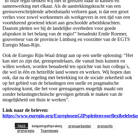
“In onze regio denken wij niet in grenzen maar in kansen en
samenwerking met elkaar. Als de aantrekkingskracht van een
grensoverschrijdende arbeidsmarkt verloren gaat, is dat een groot
verlies voor zowel werknemers als werkgevers in een tijd van een
voortdurend groeiend tekort aan geschoolde arbeidskrachten.
Daarom pleiten we bij de landelijke overheden voor goede
afspraken in het belang van de regio!” benadrukt Emile Roemer,
gouverneur van de provincie Limburg en voorzitter van de EGTS
Euregio Maas-Rijn.
Ook de Euregio Rijn-Waal dringt aan op een snelle oplossing: “Het
kan niet zo zijn dat, grenspendelaars, die vanuit huis kunnen en
willen werken, worden benadeeld ten opzichte van hun collega´s,
die wel in één en hetzelfde land wonen en werken. Wij hopen dan
ook, dat na de regeling met betrekking tot de sociale zekerheid ook
op het gebied van de belastingen een snelle en pragmatische
oplossing komt, die het voor grensgangers mogelijk maakt om
zonder belastingtechnische gevolgen gebruik te maken van de
mogelijkheid om thuis te werken”.
Link naar de brieven:
https://www.euregio.org/EuregiosenGIPspleitenvoorflexibelebela
TAGS
belastingafspraken
grensarbeider
grensinfo
grensregio
Topnieuws