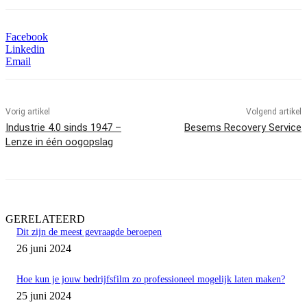
Facebook
Linkedin
Email
Vorig artikel
Volgend artikel
Industrie 4.0 sinds 1947 –
Besems Recovery Service
Lenze in één oogopslag
GERELATEERD
Dit zijn de meest gevraagde beroepen
26 juni 2024
Hoe kun je jouw bedrijfsfilm zo professioneel mogelijk laten maken?
25 juni 2024