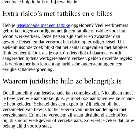
eventuele hulp in huis of bij revalidatie.
Extra risico’s met fatbikes en e-bikes
Heb je
letselschade met een fatbike
opgelopen? Veel werknemers
gebruiken tegenwoordig namelijk een fatbike of e-bike voor hun
woon-werkverkeer. Deze fietsen zijn sneller en zwaarder dan
gewone fietsen en dat vergroot het risico op ernstiger letsel. Uit
ziekenhuisonderzoek blijkt dat het aantal ongevallen met fatbikes
flink toeneemt. Ook als je op zo’n fiets rijdt of daarmee wordt
aangereden tijdens werkgerelateerd verkeer, gelden dezelfde regels:
als werknemer heb je recht op juridische ondersteuning en een
eerlijke schadevergoeding.
Waarom juridische hulp zo belangrijk is
De afhandeling van letselschade kan complex zijn. Niet alleen moet
je bewijzen wie aansprakelijk is, je moet ook aantonen welke schade
je hebt geleden. Schakel dus een expert in. Zij helpen bij het
verzamelen van bewijs tot het voeren van onderhandelingen met
verzekeraars. En niet te vergeten: zij staan uitsluitend slachtoffers
bij, dus nooit werkgevers of verzekeraars. Zo weet je zeker dat jouw
belang altijd voorop staat.