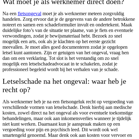
Wat moet je als werknemer direct doen?
Na een
fietsongeval
moet je als werknemer meteen zorgvuldig
handelen. Zorg ervoor dat je de gegevens van de andere betrokkene
noteert en samen een schadeformulier invult en ondertekent. Maak
duidelijke foto’s van de situatie ter plaatse, van je fiets en eventuele
verwondingen, zodat je bewijsmateriaal hebt. Bezoek zo snel
mogelijk een arts, ook als je klachten op het eerste gezicht
meevallen. Je moet alles goed documenteren zodat je opgelopen
letsel kunt aantonen. Zijn er getuigen van het ongeval, vraag hen
dan om een verklaring. Tot slot is het verstandig om zo snel
mogelijk een letselschadeadvocaat in te schakelen, zodat je
professioneel begeleid wordt bij het verhalen van je schade.
Letselschade na het ongeval: waar heb je
recht op?
Als werknemer heb je na een fietsongeluk recht op vergoeding van
verschillende vormen van letselschade. Denk hierbij aan medische
kosten, zowel direct na het ongeval als voor eventuele toekomstige
behandelingen, maar ook aan inkomensverlies wanneer je tijdelijk
niet kunt werken. Daarnaast kun je aanspraak maken op een
vergoeding voor pijn en psychisch leed. Dit wordt ook wel
smartengeld genoemd. Maar denk ook aan kosten voor vervoer en