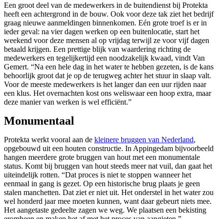
Een groot deel van de medewerkers in de buitendienst bij Protekta
heeft een achtergrond in de bouw. Ook voor deze tak ziet het bedrijf
graag nieuwe aanmeldingen binnenkomen. Eén grote troef is er in
ieder geval: na vier dagen werken op een buitenlocatie, start het
weekend voor deze mensen al op vrijdag terwijl ze voor vijf dagen
betaald krijgen. Een prettige blijk van waardering richting de
medewerkers en tegelijkertijd een noodzakelijk kwaad, vindt Van
Gemert. “Na een hele dag in het water te hebben gezeten, is de kans
behoorlijk groot dat je op de terugweg achter het stuur in slaap valt.
Voor de meeste medewerkers is het langer dan een uur rijden naar
een klus. Het overnachten kost ons weliswaar een hoop extra, maar
deze manier van werken is wel efficiënt.”
Monumentaal
Protekta werkt vooral aan de
kleinere bruggen van Nederland
,
opgebouwd uit een houten constructie. In Appingedam bijvoorbeeld
hangen meerdere grote bruggen van hout met een monumentale
status. Komt bij bruggen van hout steeds meer nat vuil, dan gaat het
uiteindelijk rotten. “Dat proces is niet te stoppen wanneer het
eenmaal in gang is gezet. Op een historische brug plaats je geen
stalen manchetten. Dat ziet er niet uit. Het onderstel in het water zou
wel honderd jaar mee moeten kunnen, want daar gebeurt niets mee.
Het aangetaste gedeelte zagen we weg. We plaatsen een bekisting
eromheen en maken het af met het proces van aangieten.”