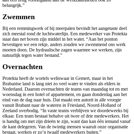
belangrijk.”
Zwemmen
Bij een remmingwerk of bij meerpalen bevindt het aangetaste deel
zich meestal rond de luchtwaterlijn. Een medewerker van Protekta
staat dan net boven zijn middel in het water. “Aan het ponton
bevestigen we een rekje, anders zouden we zwemmend ons werk
moeten doen. De hydraulische zagen waarmee we werken, zijn
natuurlijk tegen water bestand.”
Overnachten
Protekta heeft de wortels weliswaar in Gemert, maar in het
Brabantse land is lang niet zo veel water te vinden als elders in
Nederland. Daarom overnachten de teams van maandag tot en met
woensdag in een hotel of appartement, en gaan donderdag aan het
eind van de dag naar huis. Dat maakt een autorit in alle vroegte
vanuit Brabant naar de wateren in Friesland, Noord-Holland of
Zeeland overbodig. “In vaste teams verblijven we doordeweeks bij
elkaar. Een team bestaat behalve uit twee of drie medewerkers. Het
is handig om met zijn drieën te zijn, want dan kan één iemand vanaf
de kant delegeren. Van de twintig mensen waaruit onze organisatie
bestaat, werken er zo’n twaalf medewerkers buiten.”