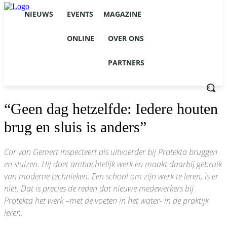
NIEUWS
EVENTS
MAGAZINE
ONLINE
OVER ONS
PARTNERS
“Geen dag hetzelfde: Iedere houten
brug en sluis is anders”
Cor van Gemert inspecteert als uitvoerder bij Protekta bruggen
en sluizen. Hij doet ambachtelijk werk en maakt daarbij gebruik
van moderne technieken. Een school om zijn werk te leren, is er
niet. Dat is precies de reden dat nieuwe medewerkers bij
Protekta het werk –met de voeten in het water- in de praktijk
leren.