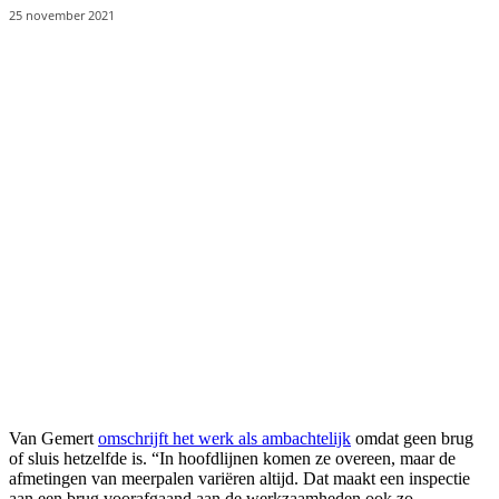
25 november 2021
Van Gemert
omschrijft het werk als ambachtelijk
omdat geen brug
of sluis hetzelfde is. “In hoofdlijnen komen ze overeen, maar de
afmetingen van meerpalen variëren altijd. Dat maakt een inspectie
aan een brug voorafgaand aan de werkzaamheden ook zo