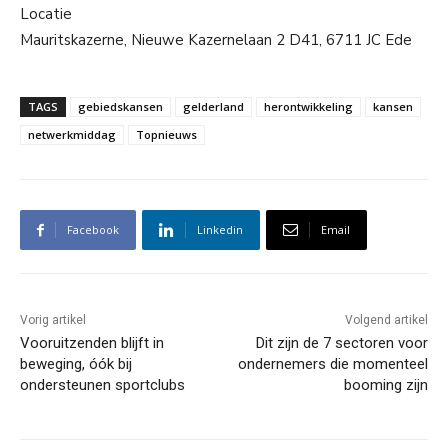
Locatie
Mauritskazerne, Nieuwe Kazernelaan 2 D41, 6711 JC Ede
TAGS
gebiedskansen
gelderland
herontwikkeling
kansen
netwerkmiddag
Topnieuws
Facebook
Linkedin
Email
Vorig artikel
Volgend artikel
Vooruitzenden blijft in
Dit zijn de 7 sectoren voor
beweging, óók bij
ondernemers die momenteel
ondersteunen sportclubs
booming zijn