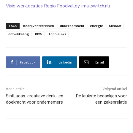
Visie werklocaties Regio Foodvalley (mailswitch.nl)
TAGS
bedrijventerreinen
duurzaamheid
energie
Klimaat
ontwikkeling
RPW
Topnieuws
Facebook
Linkedin
Email
Vorig artikel
Volgend artikel
SintLucas: creatieve denk- en
De leukste bedankjes voor
doekracht voor ondernemers
een zakenrelatie