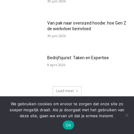
30 juni 2026
Van pak naar oversized hoodie: hoe Gen Z
de werkvloer beïnvloed
30 juni 2026
Bedrijfsjurist: Taken en Expertise
8 april 2026
Laad meer
We gebruiken cookies om ervoor te zorgen dat onze site zo
soepel mogelijk draait. Als je doorgaat met het gebruiken van
deze site, gaan we ervan uit dat je ermee instemt.
Ok