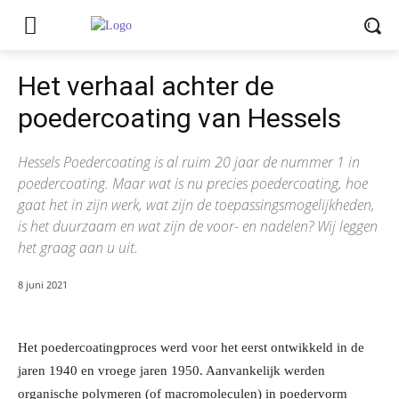
Het verhaal achter de
poedercoating van Hessels
Hessels Poedercoating is al ruim 20 jaar de nummer 1 in
poedercoating. Maar wat is nu precies poedercoating, hoe
gaat het in zijn werk, wat zijn de toepassingsmogelijkheden,
is het duurzaam en wat zijn de voor- en nadelen? Wij leggen
het graag aan u uit.
8 juni 2021
Het poedercoatingproces werd voor het eerst ontwikkeld in de
jaren 1940 en vroege jaren 1950. Aanvankelijk werden
organische polymeren (of macromoleculen) in poedervorm