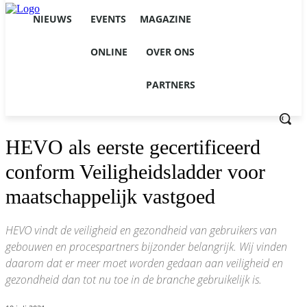
NIEUWS
EVENTS
MAGAZINE
ONLINE
OVER ONS
PARTNERS
HEVO als eerste gecertificeerd
conform Veiligheidsladder voor
maatschappelijk vastgoed
HEVO vindt de veiligheid en gezondheid van gebruikers van
gebouwen en procespartners bijzonder belangrijk. Wij vinden
daarom dat er meer moet worden gedaan aan veiligheid en
gezondheid dan tot nu toe in de branche gebruikelijk is.