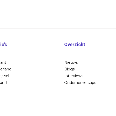
io's
Overzicht
bant
Nieuws
erland
Blogs
ijssel
Interviews
land
Ondernemerstips