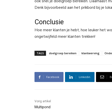
ook snel je doelgroep bereiken. Daarnaast m
Denk bijvoorbeeld aan het prikbord bij je lok
Conclusie
Hoe meer klanten je hebt, hoe leuker het wor
ongetwijfeld meer klanten trekken!
TAGS
doelgroep bereiken
klantwerving
Onde
Facebook
Linkedin
E
Vorig artikel
Multipond