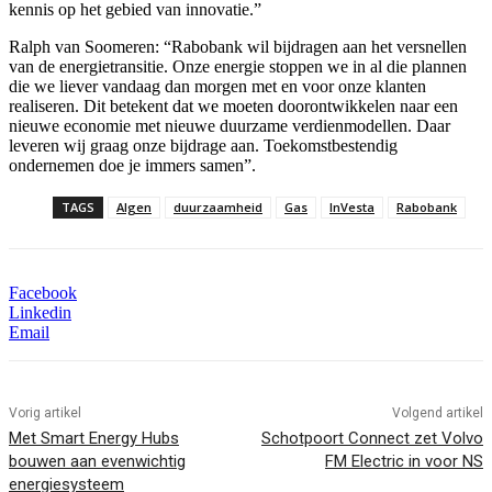
kennis op het gebied van innovatie.”
Ralph van Soomeren: “Rabobank wil bijdragen aan het versnellen
van de energietransitie. Onze energie stoppen we in al die plannen
die we liever vandaag dan morgen met en voor onze klanten
realiseren. Dit betekent dat we moeten doorontwikkelen naar een
nieuwe economie met nieuwe duurzame verdienmodellen. Daar
leveren wij graag onze bijdrage aan. Toekomstbestendig
ondernemen doe je immers samen”.
TAGS
Algen
duurzaamheid
Gas
InVesta
Rabobank
Facebook
Linkedin
Email
Vorig artikel
Volgend artikel
Met Smart Energy Hubs
Schotpoort Connect zet Volvo
bouwen aan evenwichtig
FM Electric in voor NS
energiesysteem