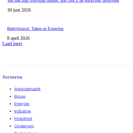
Van pak naar oversized hoodie: hoe Gen Z de werkvloer beïnvloed
30 juni 2026
Bedrijfsjurist: Taken en Expertise
8 april 2026
Laad meer
Sectoren
Arbeidsmarkt
Bouw
Energie
Industrie
Mobiliteit
Onderwijs